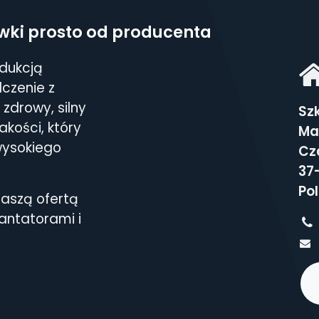
wki prosto od producenta
odukcją
czenie z
zdrowy, silny
Sz
akości, który
Ma
wysokiego
Cz
37
Po
aszą ofertą
lantatorami i