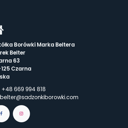
kółka Borówki Marka Beltera
rek Belter
arna 63
-125 Czarna
lska
+48 669 994 818
belter@sadzonkiborowki.com